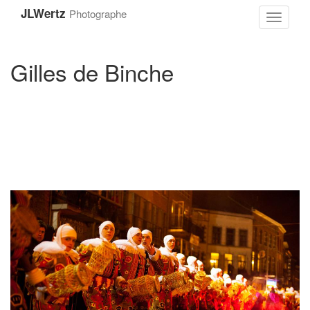
Aller
JLWertz
Photographe
au
Toggle
contenu
navigati
principal
Gilles de Binche