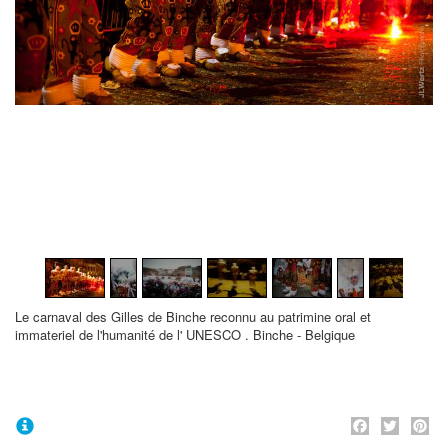
1
/
21
Le carnaval des Gilles de Binche reconnu au patrimine oral et
immateriel de l'humanité de l' UNESCO . Binche - Belgique
Face
Twi
P