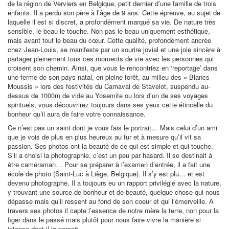
de la région de Verviers en Belgique, petit dernier d’une famille de trois
enfants. Il a perdu son père à l’âge de 9 ans. Cette épreuve, au sujet de
laquelle il est si discret, a profondément marqué sa vie. De nature très
sensible, le beau le touche. Non pas le beau uniquement esthétique,
mais avant tout le beau du cœur. Cette qualité, profondément ancrée
chez Jean-Louis, se manifeste par un sourire jovial et une joie sincère à
partager pleinement tous ces moments de vie avec les personnes qui
croisent son chemin. Ainsi, que vous le rencontriez en ‘reportage’ dans
une ferme de son pays natal, en pleine forêt, au milieu des « Blancs
Moussis » lors des festivités du Carnaval de Stavelot, suspendu au-
dessus de 1000m de vide au Yosemite ou lors d’un de ses voyages
spirituels, vous découvrirez toujours dans ses yeux cette étincelle du
bonheur qu’il aura de faire votre connaissance.
Ce n’est pas un saint dont je vous fais le portrait… Mais celui d’un ami
que je vois de plus en plus heureux au fur et à mesure qu’il vit sa
passion. Ses photos ont la beauté de ce qui est simple et qui touche.
S’il a choisi la photographie, c’est un peu par hasard. Il se destinait à
être caméraman… Pour se préparer à l’examen d’entrée, il a fait une
école de photo (Saint-Luc à Liège, Belgique). Il s’y est plu… et est
devenu photographe. Il a toujours eu un rapport privilégié avec la nature,
y trouvant une source de bonheur et de beauté, quelque chose qui nous
dépasse mais qu’il ressent au fond de son coeur et qui l’émerveille. A
travers ses photos il capte l’essence de notre mère la terre, non pour la
figer dans le passé mais plutôt pour nous faire vivre la manière si
intense dont il la perçoit.