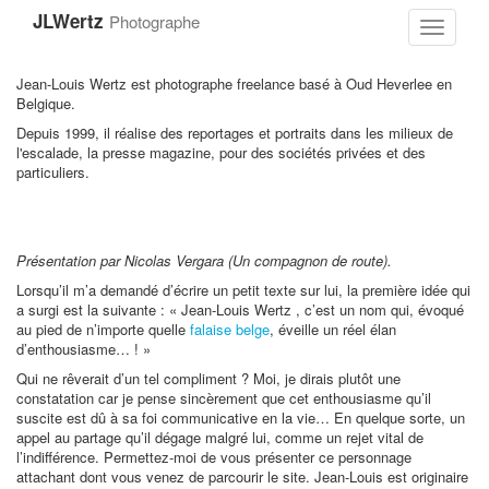
Aller
JLWertz
Photographe
au
Toggle
contenu
navigati
principal
Jean-Louis Wertz est photographe freelance basé à Oud Heverlee en
Belgique.
Depuis 1999, il réalise des reportages et portraits dans les milieux de
l'escalade, la presse magazine, pour des sociétés privées et des
particuliers.
Présentation par Nicolas Vergara (Un compagnon de route).
Lorsqu’il m’a demandé d’écrire un petit texte sur lui, la première idée qui
a surgi est la suivante : « Jean-Louis Wertz , c’est un nom qui, évoqué
au pied de n’importe quelle
falaise belge
, éveille un réel élan
d’enthousiasme… ! »
Qui ne rêverait d’un tel compliment ? Moi, je dirais plutôt une
constatation car je pense sincèrement que cet enthousiasme qu’il
suscite est dû à sa foi communicative en la vie… En quelque sorte, un
appel au partage qu’il dégage malgré lui, comme un rejet vital de
l’indifférence. Permettez-moi de vous présenter ce personnage
attachant dont vous venez de parcourir le site. Jean-Louis est originaire