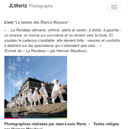
Aller
JLWertz
Photographe
au
Toggle
contenu
navigati
principal
Livre
"Le laetare des Blancs Moussis"
« ...Le Rondeau démarre, rythmé, alerte et serein, à droite, à gauche ;
on avance, on tourne sur soi-même et on revient vers la foule. Et
soudain la cadence s’endiable, elle devient folle : vessies et confettis
s’abattent sur les spectateurs qui n’attendent que cela... »
(Extrait de « Le Rondeau » par Herman Maudoux)
Photographies réalisées par Jean-Louis Wertz - Textes rédigés
par Herman Maudoux.