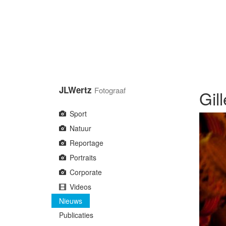
Overslaan
en
naar
de
inhoud
gaan
JLWertz
Fotograaf
Gil
Sport
Natuur
Reportage
Portraits
Corporate
Videos
Nieuws
Publicaties