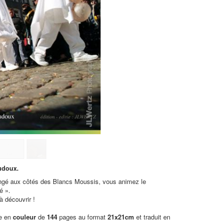
udoux.
plongé aux côtés des Blancs Moussis, vous animez le
é ».
à découvrir !
re en
couleur
de
144
pages au format
21x21cm
et traduit en