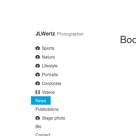
Skip
to
main
content
JLWertz
Photographer
Boo
Sports
Nature
Lifestyle
Portraits
Corporate
Videos
News
Publications
Stage photo
Bio
Contact