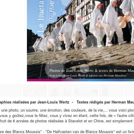
phies réalisées par Jean-Louis Wertz - Textes rédigés par Herman Ma
 une photo, un sourire, une émotion, des couleurs, de la vie,... vous voici 
vous y goûtez,vous le fêtez, vous y vivez en étant, cette fois, de « l'autre côt
 fruit de 6 années de photos réalisées à Stavelot et en Chine, est simplement 
are des Blancs Moussis" - "De Halfvasten van de Blancs Moussis" est un liv