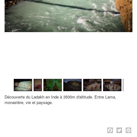
1
/
43
Découverte du Ladakh en Inde à 3500m d'altitude. Entre Lama,
monastère, vie et paysage.
Face
Twi
P