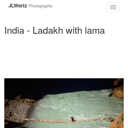
Aller
JLWertz
Photographe
au
Toggle
contenu
navigati
principal
India - Ladakh with lama