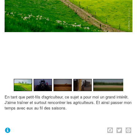
1
/
47
En tant que petit-fils d'agriculteur,
ce sujet a pour moi un grand intérêt
.
J'aime
traîner
et surtout
rencontrer
les
agriculteurs
. Et ainsi
passer mon
temps avec eux au fil des
saisons
.
Face
Twi
P