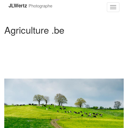
Aller
JLWertz
Photographe
au
Toggle
contenu
navigati
principal
Agriculture .be