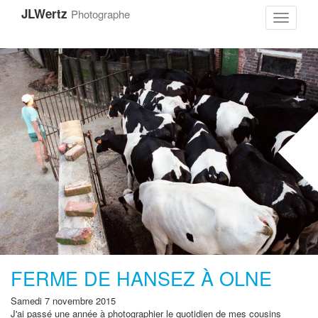
Aller
JLWertz
Photographe
au
Toggle
contenu
navigati
principal
FERME DE HANSEZ À OLNE
Samedi 7 novembre 2015
J'ai passé une année à photographier le quotidien de mes cousins