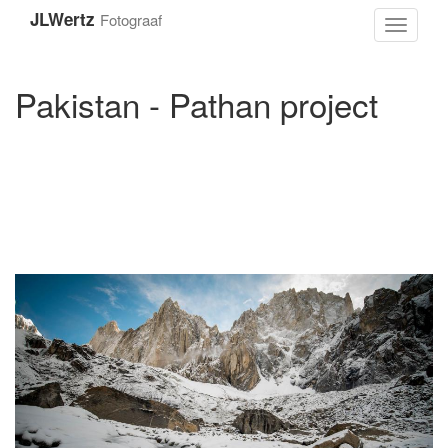
Overslaan
JLWertz
Fotograaf
en
Toggle
naar
navigati
de
inhoud
Pakistan - Pathan project
gaan