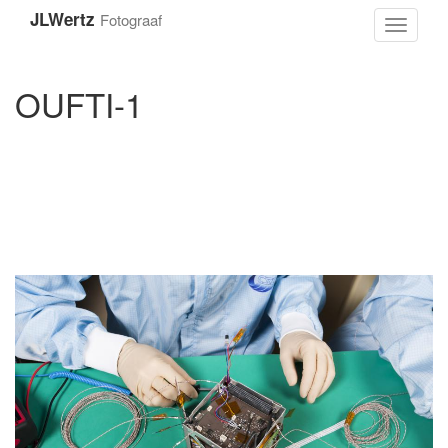
Overslaan
JLWertz
Fotograaf
en
Toggle
naar
navigati
de
inhoud
OUFTI-1
gaan