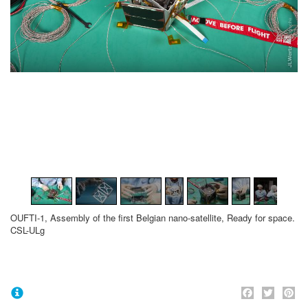
1
/
11
OUFTI-1, Assembly of the first Belgian nano-satellite, Ready for space.
CSL-ULg
Face
Twi
P