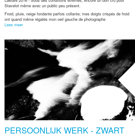
Laetare 2016 - Sous des conditions etrêmes, encore un bon cru pour
Stavelot même avec un public peu présent.
Froid, pluie, neige fondante parfois collante; mes doigts crispés de froid
ont quand même régalés mon oeil gauche de photographe
Lees meer
PERSOONLIJK WERK - ZWART