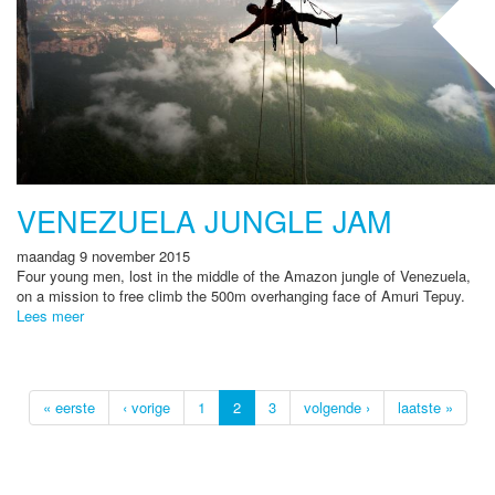
VENEZUELA JUNGLE JAM
maandag 9 november 2015
Four young men, lost in the middle of the Amazon jungle of Venezuela,
on a mission to free climb the 500m overhanging face of Amuri Tepuy.
Lees meer
« eerste
‹ vorige
1
2
3
volgende ›
laatste »